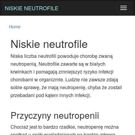
NISKIE NEUTROFILE
Toggl
naviga
Home
Niskie neutrofile
Niska liczba neutrofili powoduje chorobę zwaną
neutropenią. Neutrofile zawarte są w białych
krwinkach i pomagają zmniejszyć ryzyko infekcji
chorobami w organizmie. Ludzie nie zawsze zdają
sobie sprawę, że mają neutropenię, chyba że zostali
przebadani pod kątem innych infekcji.
Przyczyny neutropenii
Chociaż jest to bardzo rzadkie, neutropenię można
spotkać u osób wyglądających na bardzo zdrowe.