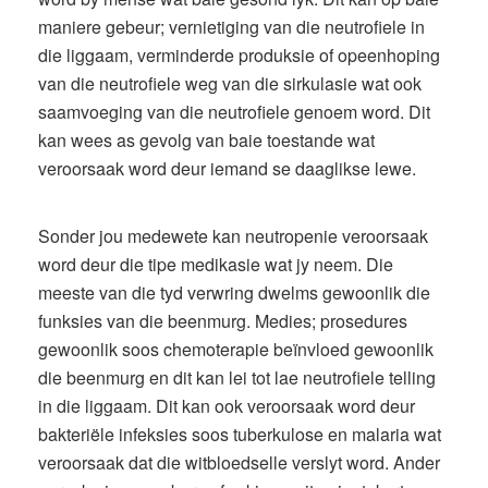
maniere gebeur; vernietiging van die neutrofiele in
die liggaam, verminderde produksie of opeenhoping
van die neutrofiele weg van die sirkulasie wat ook
saamvoeging van die neutrofiele genoem word. Dit
kan wees as gevolg van baie toestande wat
veroorsaak word deur iemand se daaglikse lewe.
Sonder jou medewete kan neutropenie veroorsaak
word deur die tipe medikasie wat jy neem. Die
meeste van die tyd verwring dwelms gewoonlik die
funksies van die beenmurg. Medies; prosedures
gewoonlik soos chemoterapie beïnvloed gewoonlik
die beenmurg en dit kan lei tot lae neutrofiele telling
in die liggaam. Dit kan ook veroorsaak word deur
bakteriële infeksies soos tuberkulose en malaria wat
veroorsaak dat die witbloedselle verslyt word. Ander