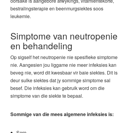
oorsake is aangebore afwykings, vitamientekorte,
bestralingsterapie en beenmurgsiektes soos
leukemie.
Simptome van neutropenie
en behandeling
Op sigself het neutropenie nie spesifieke simptome
nie. Aangesien jou liggame nie meer infeksies kan
beveg nie, word dit kwesbaar vir baie siektes. Dit is
deur sulke siektes dat jy sommige simptome sal
besef. Die infeksies kan gebruik word om die
simptome van die siekte te bepaal.
Sommige van die mees algemene infeksies is:
Sere