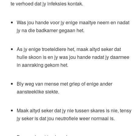
te verhoed dat jy infeksies kontak.
Was jou hande voor jy enige maaltye neem en nadat
jy na die badkamer gegaan het.
As jy enige troeteldiere het, maak altyd seker dat
hulle skoon is en jy was jou hande nadat jy daarmee
in aanraking gekom het.
Bly weg van mense met griep of enige ander
aansteeklike siekte.
Maak altyd seker dat jy nie tussen skares is nie, tensy
jy seker is dat jou neutrofiele weer normaal is.