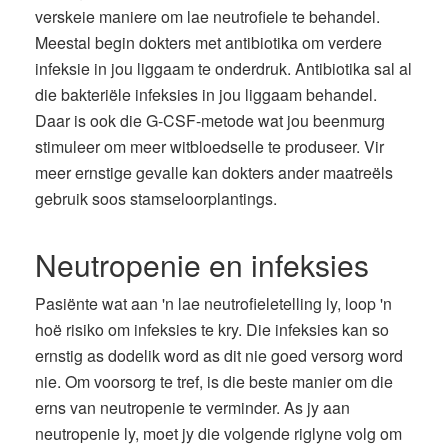
verskeie maniere om lae neutrofiele te behandel.
Meestal begin dokters met antibiotika om verdere
infeksie in jou liggaam te onderdruk. Antibiotika sal al
die bakteriële infeksies in jou liggaam behandel.
Daar is ook die G-CSF-metode wat jou beenmurg
stimuleer om meer witbloedselle te produseer. Vir
meer ernstige gevalle kan dokters ander maatreëls
gebruik soos stamseloorplantings.
Neutropenie en infeksies
Pasiënte wat aan 'n lae neutrofieletelling ly, loop 'n
hoë risiko om infeksies te kry. Die infeksies kan so
ernstig as dodelik word as dit nie goed versorg word
nie. Om voorsorg te tref, is die beste manier om die
erns van neutropenie te verminder. As jy aan
neutropenie ly, moet jy die volgende riglyne volg om