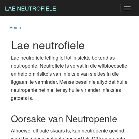
LAE NEUTROFIELE
Toggl
naviga
Home
Lae neutrofiele
Lae neutrofiele telling lei tot 'n siekte bekend as
neutropenie. Neutrofiele is vervat in die witbloedselle
en help om risiko's van infeksie van siektes in die
liggaam te verminder. Mense besef nie altyd dat hulle
neutropenie het nie, tensy hulle vir ander infeksies
getoets is.
Oorsake van Neutropenie
Alhoewel dit baie skaars is, kan neutropenie gevind
word by mense wat baie gesond lyk. Dit kan op baie