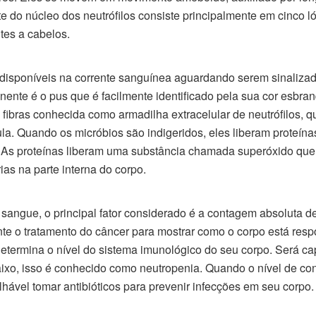
e do núcleo dos neutrófilos consiste principalmente em cinco l
tes a cabelos.
o disponíveis na corrente sanguínea aguardando serem sinaliza
ente é o pus que é facilmente identificado pela sua cor esbranq
fibras conhecida como armadilha extracelular de neutrófilos, 
ula. Quando os micróbios são indigeridos, eles liberam proteín
. As proteínas liberam uma substância chamada superóxido que
ias na parte interna do corpo.
angue, o principal fator considerado é a contagem absoluta de
nte o tratamento do câncer para mostrar como o corpo está res
 determina o nível do sistema imunológico do seu corpo. Será cap
ixo, isso é conhecido como neutropenia. Quando o nível de con
lhável tomar antibióticos para prevenir infecções em seu corpo.