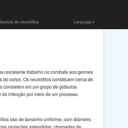
soluta de neutrófilos
Language
 seu excelente trabalho no combate aos germes
 do corpo. Os neutrófilos constituem cerca de
les consistem em um grupo de glóbulos
l da infecção por meio de um processo
rófilos são de tamanho uniforme, com diâmetro
ngas projeções estendidas, chamadas de