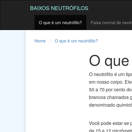
BAIXOS NEUTRÓFILOS
O que é um neutrófilo?
Faixa normal de neutr
Home
O que é um neutrófilo?
O que 
O neutrófilo é um t
em nosso corpo. Eles
50 a 70 por cento do
brancos chamados gr
denominado quimiota
Você pode estar se p
de 15 e 12 micrômet