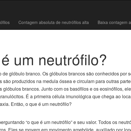
ófilos
Contagem absoluta de neutrófilos alta
Baixa contagem ab
é um neutrófilo?
ipo de glóbulo branco. Os glóbulos brancos são conhecidos por
 são produzidos na medula óssea e circulam para outras partes
s glóbulos brancos. Junto com os basófilos e os eosinófilos, e
anulócitos. É a primeira célula imunológica que chega ao loca
xia. Então, o que é um neutrófilo?
erguntando “o que é um neutrófilo” e seu valor. Todos os neut
ros. Eles se movem em movimento amebóide, auxiliado por lo